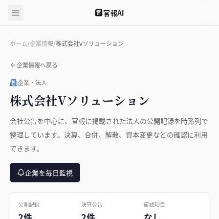
官報AI
官
ホーム
/
企業情報
/
株式会社Vソリューション
企業情報へ戻る
企業・法人
株式会社Vソリューション
会社公告を中心に、官報に掲載された法人の公開記録を時系列で
整理しています。決算、合併、解散、資本変更などの確認に利用
できます。
企業を毎日監視
公開記録
決算公告
確認項目
2件
2件
なし