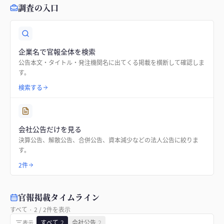
調査の入口
企業名で官報全体を検索
公告本文・タイトル・発注機関名に出てくる掲載を横断して確認しま
す。
検索する
会社公告だけを見る
決算公告、解散公告、合併公告、資本減少などの法人公告に絞りま
す。
2件
官報掲載タイムライン
すべて
·
2
/
2
件を表示
すべて
2
会社公告
2
表示