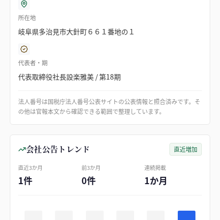
所在地
岐阜県多治見市大針町６６１番地の１
代表者・期
代表取締役社長設楽雅美 / 第18期
法人番号は国税庁法人番号公表サイトの公表情報と照合済みです。そ
の他は官報本文から確認できる範囲で整理しています。
会社公告トレンド
直近増加
直近3か月
前3か月
連続掲載
1件
0件
1か月