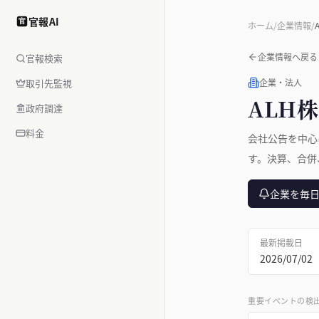
官報AI
官
ホーム
/
企業情報
/
企業情報へ戻る
官報検索
取引先監視
企業・法人
ALH
政府調達
料金
会社公告を中心
す。決算、合併
企業を毎
最新掲載日
2026/07/02
重要イベントの検