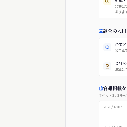
組織・
合併公
ありま
調査の入口
企業名
公告本
会社公
決算公
官報掲載タ
すべて
·
2
/
2
件を
2026/07/02
2026/01/20