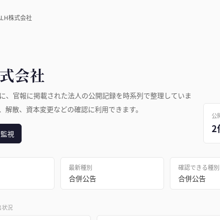
ALH株式会社
株式会社
に、官報に掲載された法人の公開記録を時系列で整理していま
、解散、資本変更などの確認に利用できます。
公
2
日監視
最新種別
確認できる種別
合併公告
合併公告
出状況