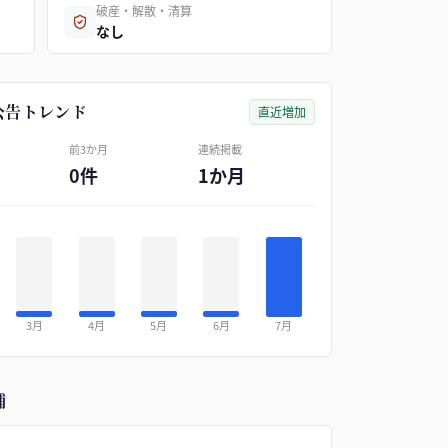
破産・解散・清算
なし
公告トレンド
直近増加
前3か月
連続掲載
0件
1か月
3月
4月
5月
6月
7月
補