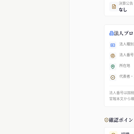
決算公告
なし
法人プロ
法人種別
法人番号
所在地
代表者・
法人番号は国
官報本文から
確認ポイン