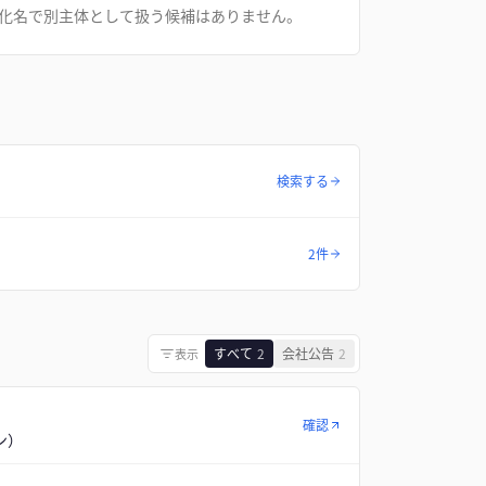
化名で別主体として扱う候補はありません。
検索する
2件
すべて
2
会社公告
2
表示
確認
ン）