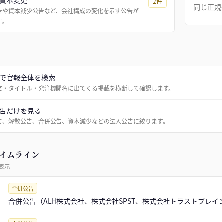
資本変更
2
件
同じ正規
告や資本減少公告など、会社構成の変化を示す公告が
す。
で官報全体を検索
文・タイトル・発注機関名に出てくる掲載を横断して確認します。
告だけを見る
告、解散公告、合併公告、資本減少などの法人公告に絞ります。
イムライン
表示
合併公告
合併公告（ALH株式会社、株式会社SPST、株式会社トラストブレイ