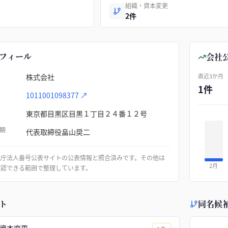
組織・資本変更
2件
フィール
会社
株式会社
直近3か月
1件
1011001098377
↗
東京都目黒区目黒１丁目２４番１２号
期
代表取締役畠山奨二
税庁法人番号公表サイトの公表情報と照合済みです。その他は
2月
確認できる範囲で整理しています。
ト
同名候